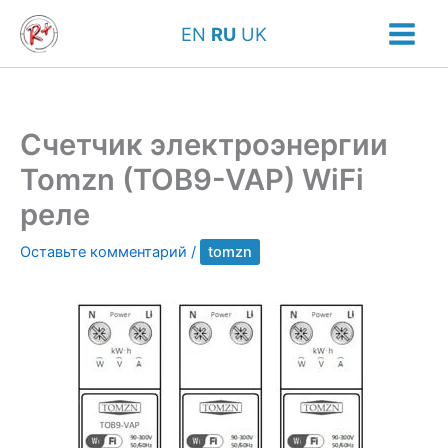
Перейти
EN
RU
UK
к
содержимому
Счетчик электроэнергии
Tomzn (TOB9-VAP) WiFi
реле
Оставьте комментарий
/
tomzn