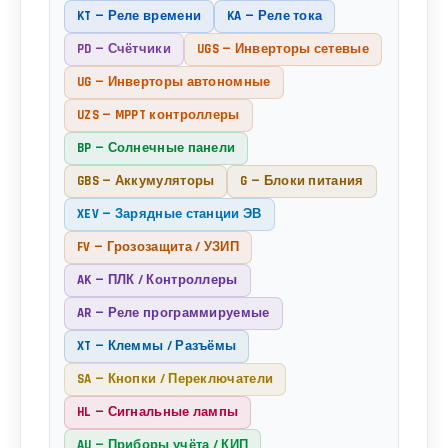
KT — Реле времени
KA — Реле тока
PD — Счётчики
UGS — Инверторы сетевые
UG — Инверторы автономные
UZS — MPPT контроллеры
BP — Солнечные панели
GBS — Аккумуляторы
G — Блоки питания
XEV — Зарядные станции ЭВ
FV — Грозозащита / УЗИП
AK — ПЛК / Контроллеры
AR — Реле программируемые
XT — Клеммы / Разъёмы
SA — Кнопки / Переключатели
HL — Сигнальные лампы
AU — Приборы учёта / КИП